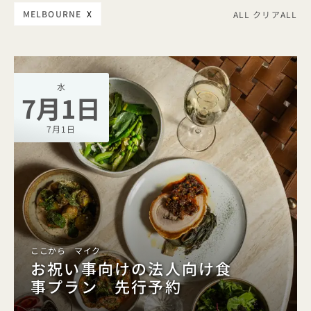
MELBOURNE
X
ALL クリアALL
水
7月1日
7月1日
ここから マイク
お祝い事向けの法人向け食
事プラン 先行予約