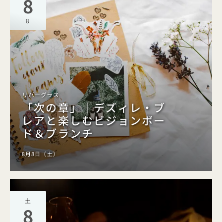
8
8
リバーグラス
「次の章」｜デズィレ・ブ
レアと楽しむビジョンボー
ド＆ブランチ
8月8日（土）
土
8