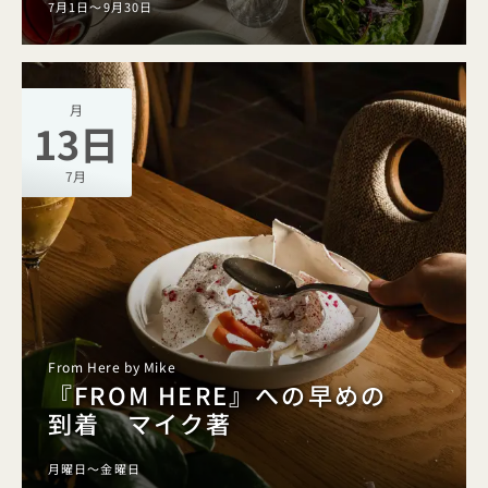
7月1日～9月30日
月
13日
7月
From Here by Mike
『FROM HERE』への早めの
到着 マイク著
月曜日～金曜日