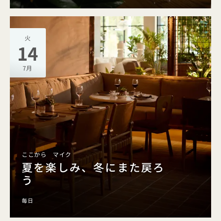
火
14
7月
ここから マイク
夏を楽しみ、冬にまた戻ろ
う
毎日