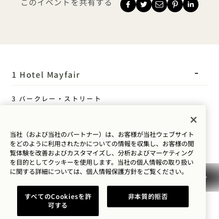
このイベントを共有する
1 Hotel Mayfair
3 バークレー・ストリート
ロンドン
W1J 8DL
当社（および当社のパートナー）は、お客様が当社ウェブサイト
イギリス
をどのように利用されたかについての情報を収集し、お客様の閲
覧体験を改善およびカスタマイズし、分析およびマーケティング
ホテル：
を目的としてクッキーを使用します。当社の個人情報の取り扱い
に関する詳細については、
個人情報保護方針を
ご覧ください。
+44 20 3988 0055
予約：
すべてのCookiesを許
非本質的拒否
+44 800 023 4406
可する
+1 844 808 8111