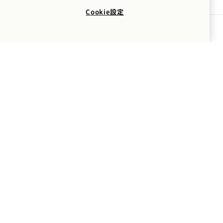
Mayfair
お問い合わせ
Cookie設定
ポリシー
プレス
空室状況を確認する
ペット可
よくあるご質問
アクセシビリティ
1 Hotels
ロケーション
Mission
1 Hotels に関する情報をいち早くお届けします。
私たちのストーリー
採用情報
名前
サステナビリティ
1 Homes
The Field Guide
事業開発
名字
プレス情報
お問い合わせ
Goodthingsオンラインシ