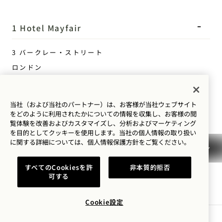
1 Hotel Mayfair
3 バークレー・ストリート
ロンドン
W1J 8DL
イギリス
当社（および当社のパートナー）は、お客様が当社ウェブサイト
ホテル：
をどのように利用されたかについての情報を収集し、お客様の閲
覧体験を改善およびカスタマイズし、分析およびマーケティング
+44 20 3988 0055
を目的としてクッキーを使用します。当社の個人情報の取り扱い
予約：
に関する詳細については、
個人情報保護方針を
ご覧ください。
+44 800 023 4406
すべてのCookiesを許
非本質的拒否
+1 844 808 8111
可する
Mayfair
お問い合わせ
ポリシー
プレス
Cookie設定
ペット可
よくあるご質問
空室状況を確認する