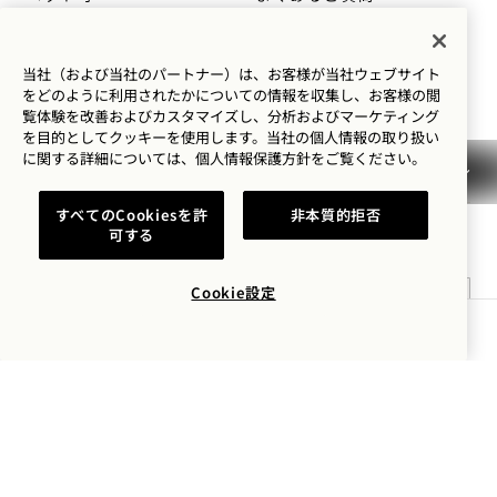
アクセシビリティ
当社（および当社のパートナー）は、お客様が当社ウェブサイト
をどのように利用されたかについての情報を収集し、お客様の閲
覧体験を改善およびカスタマイズし、分析およびマーケティング
を目的としてクッキーを使用します。当社の個人情報の取り扱い
に関する詳細については、
個人情報保護方針を
ご覧ください。
1 Hotels
すべてのCookiesを許
非本質的拒否
ロケーション
Mission
可する
1 Hotels に関する情報をいち早くお届けします。
私たちのストーリー
採用情報
名前
Cookie設定
サステナビリティ
1 Homes
空室状況を確認する
The Field Guide
事業開発
名字
プレス情報
お問い合わせ
Goodthingsオンラインシ
Email
ョップ