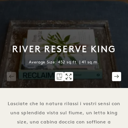
RIVER RESERVE KING
Average Size: 452 sq.ft. | 41 sq.m.
1 / 6
Lasciate che la natura rilassi i vostri sensi con
una splendida vista sul fiume, un letto king
size, una cabina doccia con soffione a