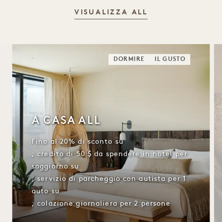
VISUALIZZA ALL
DORMIRE
IL GUSTO
A CASA ALL
Fino al 20% di sconto su
; credito di 50 $ da spendere in hotel per
soggiorno su
; servizio di parcheggio con autista per 1
auto su
; colazione giornaliera per 2 persone