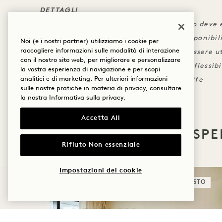
DETTAGLI
Per poter usufruire del credito, l'importo deve
L'upgrade della camera è soggetto a disponibil
Noi (e i nostri partner) utilizziamo i cookie per
raccogliere informazioni sulle modalità di interazione
Il credito non è trasferibile e non può essere u
con il nostro sito web, per migliorare e personalizzare
Si applica una politica di cancellazione flessibi
la vostra esperienza di navigazione e per scopi
analitici e di marketing. Per ulteriori informazioni
Non cumulabile con altre offerte o tariffe
sulle nostre pratiche in materia di privacy, consultare
la nostra
Informativa sulla privacy
.
Accetta All
ALTRE OFFERTE ED ESPE
Rifiuto Non essenziale
Impostazioni dei cookie
DORMIRE
IL GUSTO
A CASA ALL