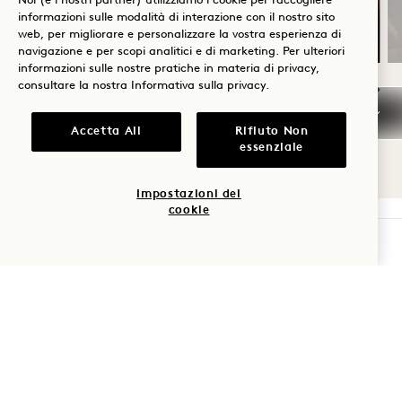
Noi (e i nostri partner) utilizziamo i cookie per raccogliere
informazioni sulle modalità di interazione con il nostro sito
web, per migliorare e personalizzare la vostra esperienza di
navigazione e per scopi analitici e di marketing. Per ulteriori
informazioni sulle nostre pratiche in materia di privacy,
consultare la nostra
Informativa sulla privacy
.
NaN / 11
Accetta All
Rifiuto Non
essenziale
Impostazioni dei
cookie
VERIFICA LA DISPONIBILITÀ
1 Hotel Melbourne
9 Maritime Place
Melbourne
VIC
3008
Australia
Hotel: