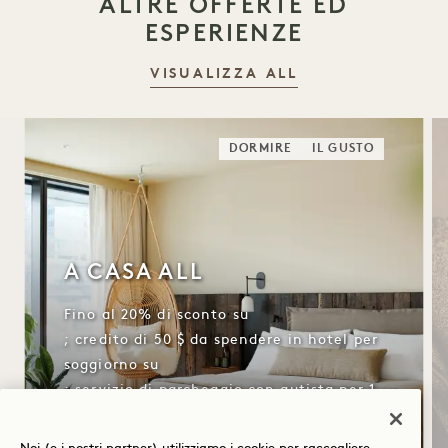
ALTRE OFFERTE ED
ESPERIENZE
VISUALIZZA ALL
DORMIRE
IL GUSTO
A CASA ALL
Fino al 20% di sconto su
; credito di 50 $ da spendere in hotel per
soggiorno su
; servizio di parcheggio con autista per 1
auto su
; colazione giornaliera per 2 persone