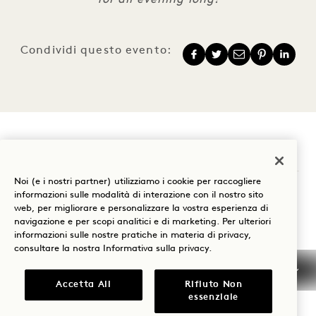
Condividi questo evento:
1 Hotel Melbourne
Noi (e i nostri partner) utilizziamo i cookie per raccogliere
9 Maritime Place
informazioni sulle modalità di interazione con il nostro sito
web, per migliorare e personalizzare la vostra esperienza di
Melbourne
VIC
3008
navigazione e per scopi analitici e di marketing. Per ulteriori
Australia
informazioni sulle nostre pratiche in materia di privacy,
consultare la nostra
Informativa sulla privacy
.
Hotel:
+61 3 7053 0888
Accetta All
Rifiuto Non
Prenotazioni:
essenziale