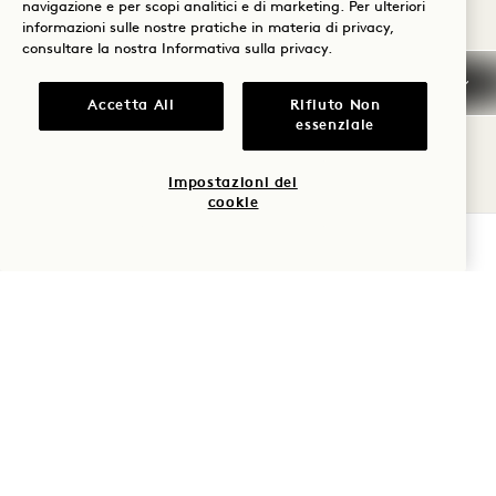
navigazione e per scopi analitici e di marketing. Per ulteriori
Caratteristiche di accessibilità:
informazioni sulle nostre pratiche in materia di privacy,
Campanello audiovisivo per non udenti
consultare la nostra
Informativa sulla privacy
.
Doccia accessibile con sedia a rotelle
Accetta All
Rifiuto Non
Maniglione nella doccia
essenziale
Portasciugamani e mobile lavabo ribassati
Impostazioni dei
Spioncino ribassato
cookie
All sono accessibili con sedia a rotelle
VERIFICA LA DISPONIBILITÀ
1 Hotel Melbourne