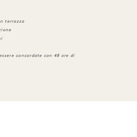
on terrazza
zione
ni
 essere concordate con 48 ore di
RIENZE