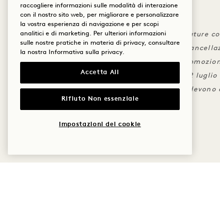
raccogliere informazioni sulle modalità di interazione
con il nostro sito web, per migliorare e personalizzare
DETTAGLI
la vostra esperienza di navigazione e per scopi
analitici e di marketing. Per ulteriori informazioni
L'offerta è valida solo per le suite Signature c
sulle nostre pratiche in materia di privacy, consultare
Si applicano le condizioni standard di cancella
la nostra
Informativa sulla privacy
.
L'offerta non è cumulabile con altre promozio
Accetta All
Periodo di soggiorno: dal 29 giugno al 12 luglio
Le richieste relative a pasti e bevande devono
Rifiuto Non essenziale
anticipo
Impostazioni dei cookie
ALTRE OFFERTE ED ESPE