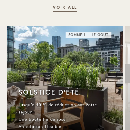
VOIR ALL
SOMMEIL
LE GOÛT
SOLSTICE D'ÉTÉ
Jusqu’à 40 % de réduction sur votre
séjour
Une bouteille de rosé
Annulation flexible