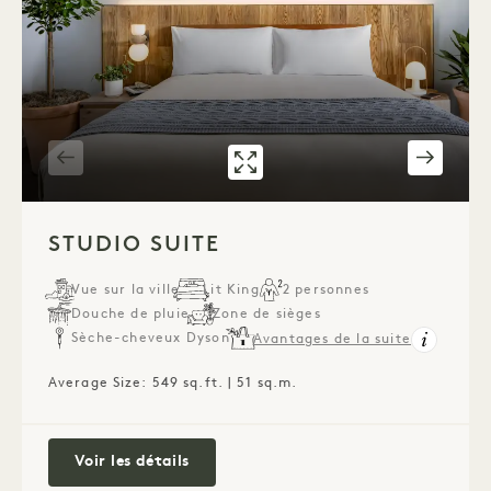
GALERIE 538
STUDIO SUITE
1 / 2
STUDIO SUITE
Vue sur la ville
Lit King
2 personnes
Douche de pluie
Zone de sièges
Sèche-cheveux Dyson
Avantages de la suite
Average Size: 549 sq.ft. | 51 sq.m.
Suite Studio
Voir les détails