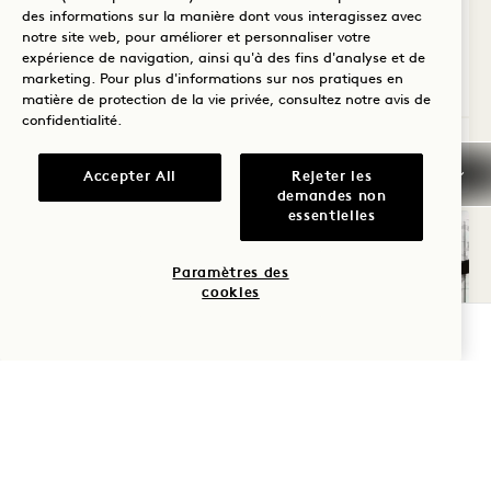
Kitchenette
Sèche-cheveux Dyson
des informations sur la manière dont vous interagissez avec
Avantages de la suite
notre site web, pour améliorer et personnaliser votre
expérience de navigation, ainsi qu'à des fins d'analyse et de
Average Size: 890 sq.ft. | 82 sq.m.
marketing. Pour plus d'informations sur nos pratiques en
matière de protection de la vie privée, consultez notre
avis de
confidentialité
.
Skyline One Bedroom Flat
Voir les détails
Accepter All
Rejeter les
demandes non
essentielles
Paramètres des
cookies
VÉRIFIER LA DISPONIBILITÉ