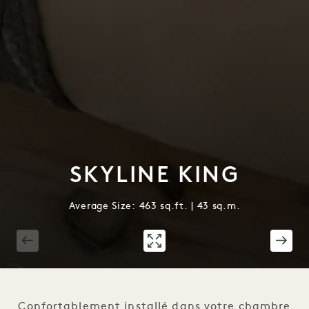
SKYLINE KING
Average Size: 463 sq.ft. | 43 sq.m.
1 / 4
Confortablement installé dans votre chambre