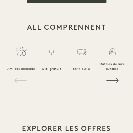
ALL COMPRENNENT
Matelas de luxe
Ami des animaux
WiFi gratuit
55"+ TVHD
durable
Li
1 / 16
EXPLORER LES OFFRES