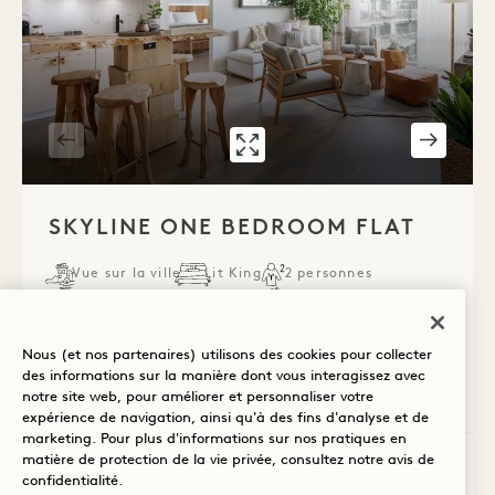
GALERIE 539
SKYLINE ONE BE
1 / 3
SKYLINE ONE BEDROOM FLAT
Vue sur la ville
Lit King
2 personnes
Douche de pluie séparée
Salon séparé
Kitchenette
Sèche-cheveux Dyson
Avantages de la suite
Nous (et nos partenaires) utilisons des cookies pour collecter
des informations sur la manière dont vous interagissez avec
Average Size: 890 sq.ft. | 82 sq.m.
notre site web, pour améliorer et personnaliser votre
expérience de navigation, ainsi qu'à des fins d'analyse et de
marketing. Pour plus d'informations sur nos pratiques en
matière de protection de la vie privée, consultez notre
avis de
Skyline One Bedroom Flat
Voir les détails
confidentialité
.