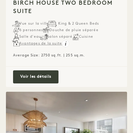
BIRCH HOUSE TWO BEDROOM
SUITE
Vue sur la ville
1 King & 2 Queen Beds
6 personnes
Douche de pluie séparée
Salle d'eau
Salon séparé
Cuisine
Avantages de la suite
Average Size: 2750 sq.ft. | 255 sq.m.
Birch House Two Bedroom Suite
Voir les détails