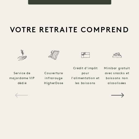
VOTRE RETRAITE COMPREND
Crédit d'impôt
Minibar gratuit
Service de
Couverture
pour
avec snacks et
C
majordome VIP
infrarouge
l'alimentation et
boissons non
p
dédié
HigherDose
les boissons
alcoolisées
1 / 21