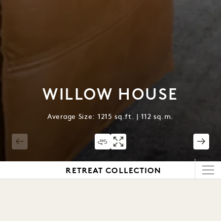
WILLOW HOUSE
Average Size: 1215 sq.ft. | 112 sq.m.
1 / 5
RETREAT COLLECTION