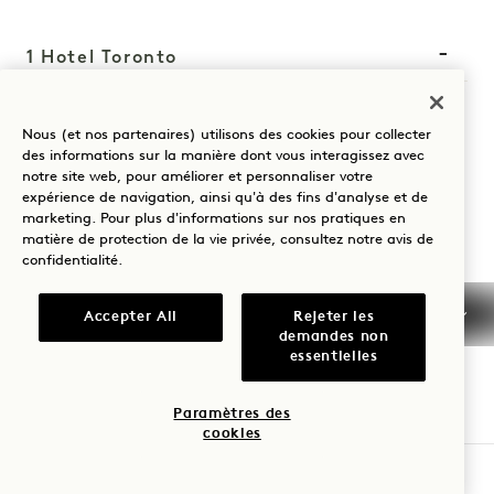
1 Hotel Toronto
550 Wellington Street W
Nous (et nos partenaires) utilisons des cookies pour collecter
Toronto
ON
M5V 2V4
des informations sur la manière dont vous interagissez avec
Canada
notre site web, pour améliorer et personnaliser votre
expérience de navigation, ainsi qu'à des fins d'analyse et de
Hôtel :
marketing. Pour plus d'informations sur nos pratiques en
matière de protection de la vie privée, consultez notre
avis de
+1 416 640 7778
confidentialité
.
Réservations :
+1 833 624 0111
Accepter All
Rejeter les
demandes non
Toronto
Nous contacter
essentielles
Politiques
Accessibilité
Animaux de
Presse
Paramètres des
cookies
compagnie
FAQs
VÉRIFIER LA DISPONIBILITÉ