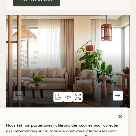
PLAN D'ÉTAGE 5068
VISITE À 360° 5068
GALERIE 5068
ALDER HOUS
SUITEALDE
SUITEALD
1 / 5
SUITE ALDER HOUSE CHAMBRES
Nous (et nos partenaires) utilisons des cookies pour collecter
des informations sur la manière dont vous interagissez avec
Vue de la Space Needle
2 lits king