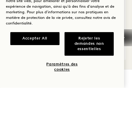
notre site web, pour améliorer et personnaliser votre
5 personnes
Salon séparé
Cuisine
expérience de navigation, ainsi qu'à des fins d'analyse et de
Canapé-lit
Détails accessibles
marketing. Pour plus d'informations sur nos pratiques en
Retreat Collection
matière de protection de la vie privée, consultez notre
avis de
confidentialité
.
Average Size: 1541 sq.ft. | 143 sq.m.
Accepter All
Rejeter les
demandes non
essentielles
SuiteAlder House chambres
Voir les détails
Paramètres des
cookies
VÉRIFIER LA DISPONIBILITÉ
Politique d'annulation
Impôts et taxes