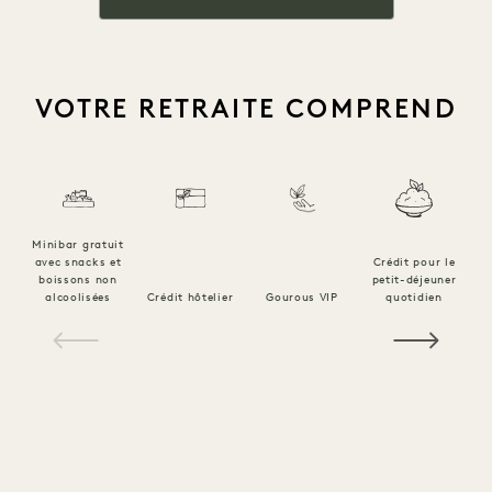
VOTRE RETRAITE COMPREND
Minibar gratuit
Ac
avec snacks et
Crédit pour le
à
boissons non
petit-déjeuner
fo
alcoolisées
Crédit hôtelier
Gourous VIP
quotidien
1 / 23