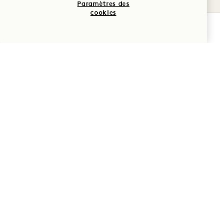
Paramètres des
cookies
VÉRIFIER LA DISPONIBILITÉ
1 Hotel Seattle
2125 Terry Ave
Seattle
,
WA
98121
États-Unis
Hôtel :
+1 206 264 8111
Réservations :
+1 833 623 0111