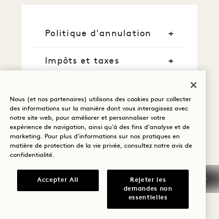
Politique d'annulation
Impôts et taxes
Arrivée anticipée/départ
tardif
Nous (et nos partenaires) utilisons des cookies pour collecter
des informations sur la manière dont vous interagissez avec
notre site web, pour améliorer et personnaliser votre
Informations générales
expérience de navigation, ainsi qu'à des fins d'analyse et de
sur les réservations
marketing. Pour plus d'informations sur nos pratiques en
matière de protection de la vie privée, consultez notre
avis de
confidentialité
.
Politique relative aux
animaux de compagnie
Accepter All
Rejeter les
demandes non
Questions fréquemment
essentielles
posées