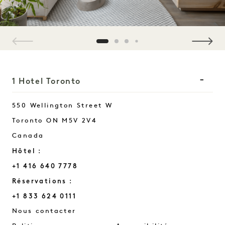
1 / 4
1 Hotel Toronto
550 Wellington Street W
Toronto
ON
M5V 2V4
Canada
Hôtel :
+1 416 640 7778
Réservations :
+1 833 624 0111
Toronto
Nous contacter