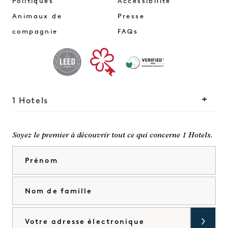
Politiques
Accessibilité
Animaux de
Presse
compagnie
FAQs
1 Hotels
Nos implantations
Mission
Soyez le premier à découvrir tout ce qui concerne 1 Hotels.
Notre histoire
Rejoindre notre équipe
Prénom
Durabilité
1 Homes
The Field Guide
Développement
Nom de famille
Presse
Nous contacter
Acheter Goodthings
Courriel