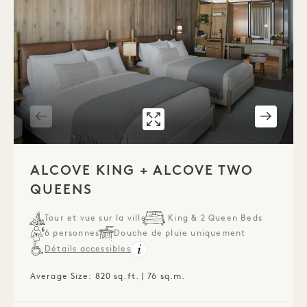
GALERIE 315 CHAMBRE
COMMU
1 / 4
ALCOVE KING + ALCOVE TWO
QUEENS
Tour et vue sur la ville
1 King & 2 Queen Beds
6 personnes
Douche de pluie uniquement
Détails accessibles
Average Size: 820 sq.ft. | 76 sq.m.