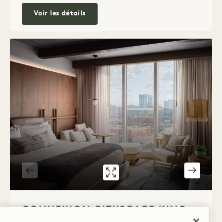
Alcove King + Alcove Two Queens
Voir les détails
GALERIE 316
LIAISON ENTRE
«
1 / 4
CONNEXION CITYSCAPE KING +