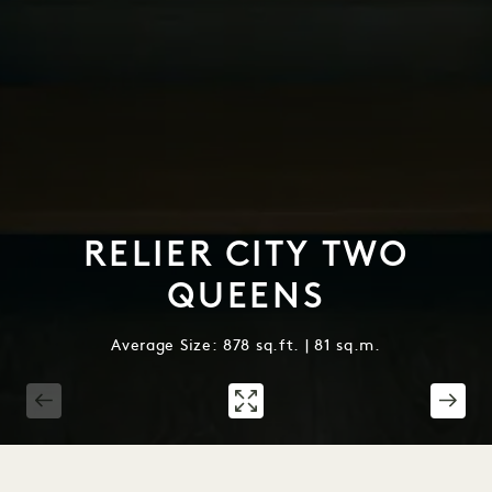
RELIER CITY TWO
QUEENS
Average Size: 878 sq.ft. | 81 sq.m.
1 / 3