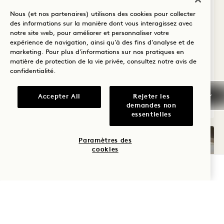
CITY TWO QUEENS
Nous (et nos partenaires) utilisons des cookies pour collecter
Vue sur la ville
1 King & 2 Queen Beds
des informations sur la manière dont vous interagissez avec
notre site web, pour améliorer et personnaliser votre
6 personnes
Douche de pluie uniquement
expérience de navigation, ainsi qu'à des fins d'analyse et de
Détails accessibles
marketing. Pour plus d'informations sur nos pratiques en
matière de protection de la vie privée, consultez notre
avis de
Average Size: 803 sq.ft. | 74 sq.m.
confidentialité
.
Accepter All
Rejeter les
Connexion Cityscape King + City Two
Voir les détails
demandes non
essentielles
Paramètres des
cookies
VÉRIFIER LA DISPONIBILITÉ