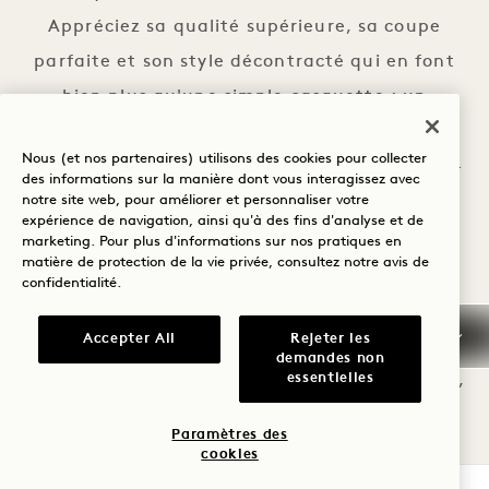
Appréciez sa qualité supérieure, sa coupe
parfaite et son style décontracté qui en font
bien plus qu'une simple casquette : un
véritable accessoire de mode. N'hésitez plus,
Nous (et nos partenaires) utilisons des cookies pour collecter
touchez, essayez et portez-la all Nashville au-
des informations sur la manière dont vous interagissez avec
notre site web, pour améliorer et personnaliser votre
delà.
expérience de navigation, ainsi qu'à des fins d'analyse et de
marketing. Pour plus d'informations sur nos pratiques en
VUE
matière de protection de la vie privée, consultez notre
avis de
confidentialité
.
Tout cet équipement a été conçu pour être
Accepter All
Rejeter les
visuellement attrayant, mais bien sûr,
demandes non
essentielles
notreNashville du spectacle, 1 Hotel Nashville ,
doit également vous ravir les yeux pour vous
Paramètres des
accueillir officiellement :
cookies