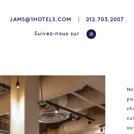
JAMS@1HOTELS.COM
212.703.2007
Suivez-nous sur
https://www.in
No
pa
ch
cu
ou