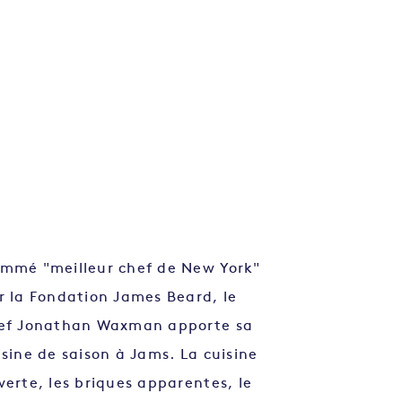
stagram.com/jams_nyc/
mmé "meilleur chef de New York"
r la Fondation James Beard, le
ef Jonathan Waxman apporte sa
isine de saison à Jams. La cuisine
verte, les briques apparentes, le