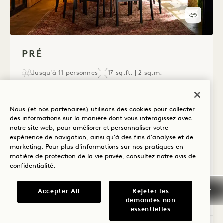
Visite 
1 / 1
PRÉ
Jusqu'à 11 personnes
17 sq.ft. | 2 sq.m.
Équipé d'une technologie de pointe, cet
Nous (et nos partenaires) utilisons des cookies pour collecter
espace n'est pas seulement une salle de
des informations sur la manière dont vous interagissez avec
réunion, c'est un environnement où les
notre site web, pour améliorer et personnaliser votre
expérience de navigation, ainsi qu'à des fins d'analyse et de
idées prennent vie. Entrez dans une salle
marketing. Pour plus d'informations sur nos pratiques en
matière de protection de la vie privée, consultez notre
avis de
ornée de la chaleur du bois récupéré,
confidentialité
.
insufflant à chaque réunion une
ambiance authentique et ancrée.
Accepter All
Rejeter les
demandes non
essentielles