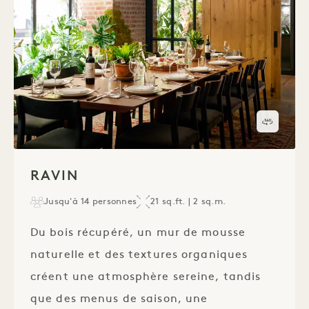
Visite 
1 / 1
RAVIN
Jusqu'à 14 personnes
21 sq.ft. | 2 sq.m.
Du bois récupéré, un mur de mousse
naturelle et des textures organiques
créent une atmosphère sereine, tandis
que des menus de saison, une