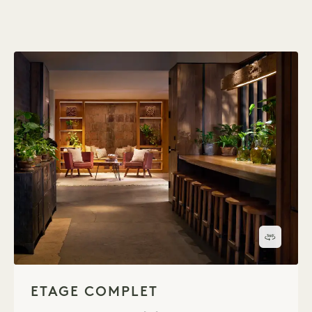
Visite 
1 / 1
ETAGE COMPLET