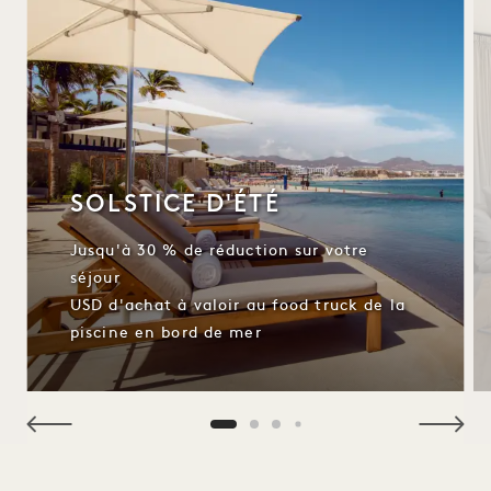
SOLSTICE D'ÉTÉ
Jusqu'à 30 % de réduction sur votre
séjour
USD d'achat à valoir au food truck de la
piscine en bord de mer
NaN / 4