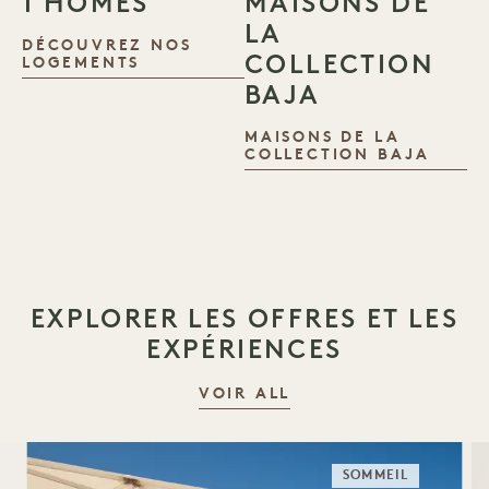
1 HOMES
MAISONS DE
LA
DÉCOUVREZ NOS
COLLECTION
1 HOMES
LOGEMENTS
BAJA
MAISONS DE LA
MAIS
COLLECTION BAJA
EXPLORER LES OFFRES ET LES
EXPÉRIENCES
VOIR ALL
SOMMEIL