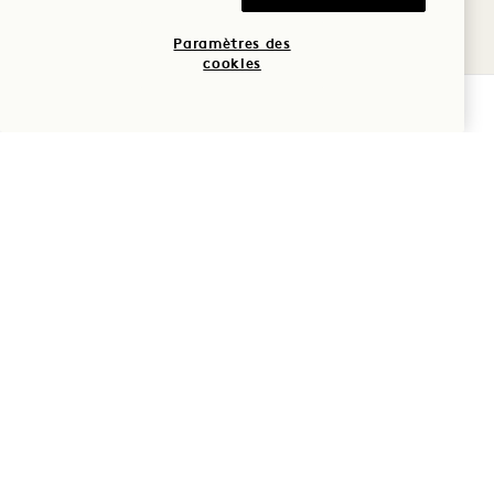
maison.
Paramètres des
cookies
VÉRIFIER LA DISPONIBILITÉ
RÈGLES DE
FONCTIONNEMENT
Afin d'assurer la sécurité de all et
résidents et d'offrir une atmosphère
calme et relaxante, veuillez prendre
règles de
connaissance de nos
fonctionnement
.