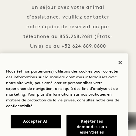
un séjour avec votre animal
d'assistance, veuillez contacter
notre équipe de réservation par
téléphone au 855.268.2681 (États-
Unis) ou au +52 624.689.0600
(Mexique).
Nous (et nos partenaires) utilisons des cookies pour collecter
des informations sur la manière dont vous interagissez avec
notre site web, pour améliorer et personnaliser votre
expérience de navigation, ainsi qu'à des fins d'analyse et de
FUMER
marketing. Pour plus d'informations sur nos pratiques en
matière de protection de la vie privée, consultez notre
avis de
confidentialité
.
1 Homes Cabo un établissement
non-fumeur. Fumer dans les maisons
Accepter All
Rejeter les
demandes non
entraînera des frais de 500 $ USD
essentielles