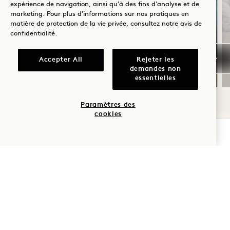
expérience de navigation, ainsi qu'à des fins d'analyse et de
marketing. Pour plus d'informations sur nos pratiques en
Jusqu'à 30 % de réduction sur votre
matière de protection de la vie privée, consultez notre
avis de
confidentialité
.
séjour
USD à valoir au food truck de la piscine
Accepter All
Rejeter les
en bord de mer
demandes non
essentielles
Paramètres des
cookies
1 / 3
VÉRIFIER LA DISPONIBILITÉ
1 Homes Aperçu Cabo
Paseo de La Marina 4732, Col. El Médano