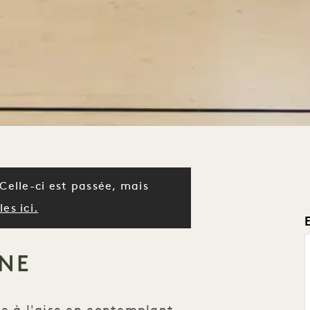
Celle-ci est passée, mais
es ici.
NE