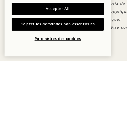
Un crédit par séjour, non applicable au prix de
Accepter All
Les conditions d'annulation standard s'appliqu
Des dates d'interdiction peuvent s'appliquer
Rejeter les demandes non essentielles
Le tarif reflète la réduction et ne peut être 
autre tarif.
Paramètres des cookies
PLUS D'OFFRES ET D'EX
SOMMEIL