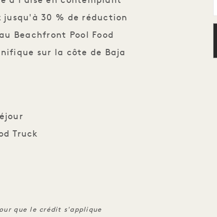
re à l'aise en contemplant
z jusqu'à 30 % de réduction
$ au Beachfront Pool Food
nifique sur la côte de Baja
éjour
od Truck
our que le crédit s'applique