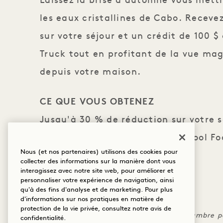
Laissez la brise d'automne vous mett
les eaux cristallines de Cabo. Receve
sur votre séjour et un crédit de 100 
Truck tout en profitant de la vue mag
depuis votre maison.
CE QUE VOUS OBTENEZ
Jusqu'à 30 % de réduction sur votre s
100 $ de crédit au Beachfront Pool Fo
Nous (et nos partenaires) utilisons des cookies pour
collecter des informations sur la manière dont vous
interagissez avec notre site web, pour améliorer et
personnaliser votre expérience de navigation, ainsi
LES PETITES MENTIONS
qu'à des fins d'analyse et de marketing. Pour plus
d'informations sur nos pratiques en matière de
Réservez avant le 20 décembre 2025.
protection de la vie privée, consultez notre
avis de
Les frais doivent être appliqués à la chambre p
confidentialité
.