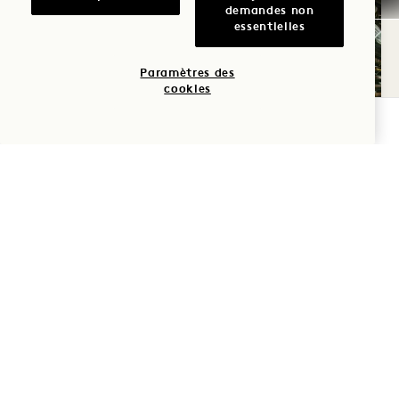
demandes non
essentielles
Paramètres des
cookies
VÉRIFIER LA DISPONIBILITÉ
À L'AFFICHE
Découvrez ce qui se passe au 1 Hotel Cabo,
ainsi que nos endroits préférés dans le
quartier.
À L'AFFIC
CONSULTER LE CALENDRIER