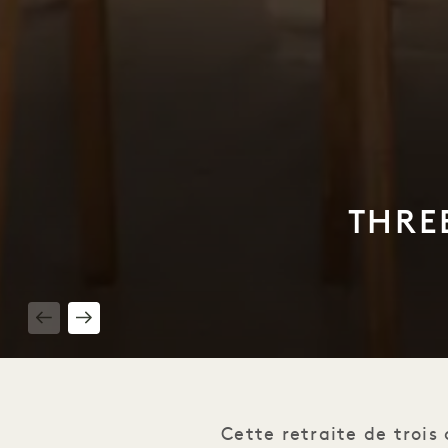
THRE
1 / 13
Cette retraite de trois