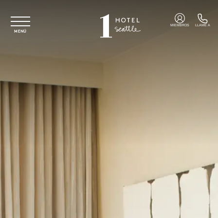
Ir al contenido principal
MIEMBROS
LLAME A
MENÚ