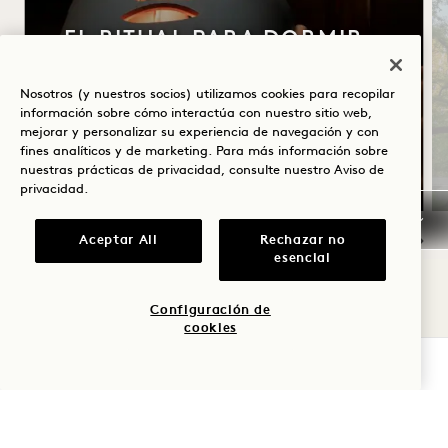
EL RITUAL PARA DORMIR
DE HIGHERDOSE
Nosotros (y nuestros socios) utilizamos cookies para recopilar
Mascarilla facial de luz roja HigherDOSE
información sobre cómo interactúa con nuestro sitio web,
mejorar y personalizar su experiencia de navegación y con
Spray transdérmico de magnesio
fines analíticos y de marketing. Para más información sobre
Cepillo corporal de cobre
nuestras prácticas de privacidad, consulte nuestro
Aviso de
privacidad
.
Aceptar All
Rechazar no
esencial
NaN / 8
Configuración de
cookies
COMPROBAR DISPONIBILIDAD
1 Hotel Seattle