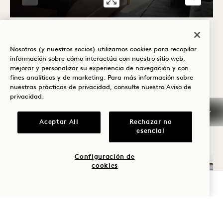
GALERÍA 320
SUITE CON EST
1 / 4
ALCOVE STUDIO SUITE +
CITYSCAPE KING
Nosotros (y nuestros socios) utilizamos cookies para recopilar
información sobre cómo interactúa con nuestro sitio web,
mejorar y personalizar su experiencia de navegación y con
Premium Vista Ciudad
2 Camas King
fines analíticos y de marketing. Para más información sobre
4 Personas
Sólo ducha de lluvia
nuestras prácticas de privacidad, consulte nuestro
Aviso de
privacidad
.
Average Size: 891 sq.ft. | 82 sq.m.
Aceptar All
Rechazar no
esencial
Suite Estudio Alcove Conectada + Citysc
Ver detalles
Configuración de
cookies
COMPROBAR DISPONIBILIDAD