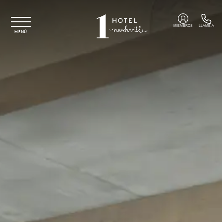
Ir al contenido principal
MIEMBROS
LLAME A
MENÚ