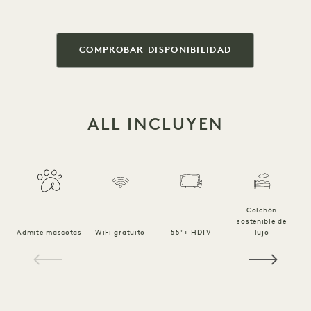
COMPROBAR DISPONIBILIDAD
ALL INCLUYEN
Colchón
sostenible de
Ro
Admite mascotas
WiFi gratuito
55"+ HDTV
lujo
1 / 15