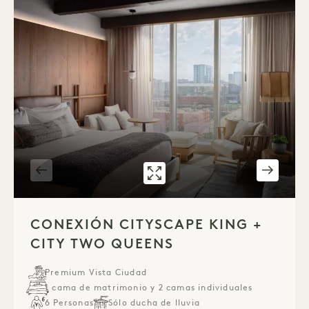
GALERÍA 316
CONEXIÓN ENTRE
1 / 4
CONEXIÓN CITYSCAPE KING +
CITY TWO QUEENS
Premium Vista Ciudad
1 cama de matrimonio y 2 camas individuales
6 Personas
Sólo ducha de lluvia