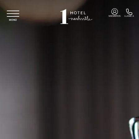
Ir al contenido principal
MIEMBROS
LLAME A
MENÚ