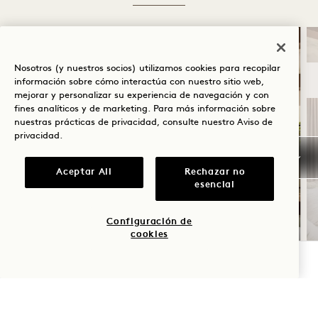
DORMIR
Nosotros (y nuestros socios) utilizamos cookies para recopilar
información sobre cómo interactúa con nuestro sitio web,
mejorar y personalizar su experiencia de navegación y con
fines analíticos y de marketing. Para más información sobre
nuestras prácticas de privacidad, consulte nuestro
Aviso de
privacidad
.
Aceptar All
Rechazar no
esencial
SOLSTICIO DE VERANO
Configuración de
cookies
Hasta un 30 % de descuento en tu
estancia
COMPROBAR DISPONIBILIDAD
Una botella de vino rosado