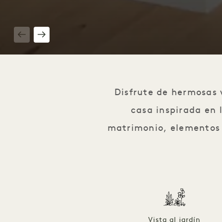
1 / 6
Disfrute de hermosas v
casa inspirada en 
matrimonio, elementos b
Vista al jardín