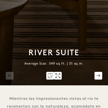
RIVER SUITE
Average Size: 549 sq.ft. | 51 sq.m.
1 / 6
Mientras las impresionantes vistas al río te
reconectan con la naturaleza, acomódate en