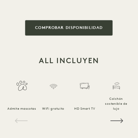
COMPROBAR DISPONIBILIDAD
ALL INCLUYEN
Colchón
sostenible de
Ro
Admite mascotas
WiFi gratuito
HD Smart TV
lujo
1 / 18