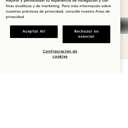
mejorar y personalizar su experiencia de navegación y con
fines analíticos y de marketing. Para más información sobre
Información general
nuestras prácticas de privacidad, consulte nuestro
Aviso de
sobre reservas
privacidad
.
Tarjetas de crédito
Aceptar All
Rechazar no
esencial
Llegada temprana /
Salida tardía
Configuración de
cookies
Impuestos y tasas
COMPROBAR DISPONIBILIDAD
Mascotas
Aparcamiento
Fumar