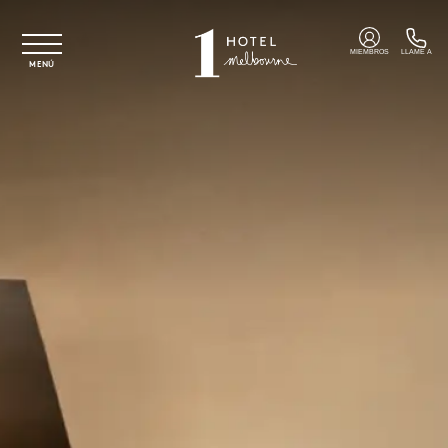
Ir al contenido principal
MIEMBROS
LLAME A
MENÚ