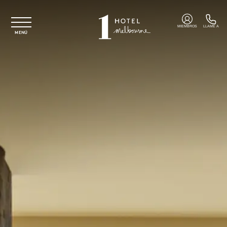
Ir al contenido principal
MIEMBROS
LLAME A
MENÚ