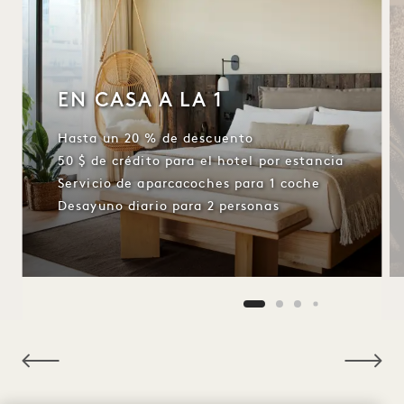
EN CASA A LA 1
Hasta un 20 % de descuento
50 $ de crédito para el hotel por estancia
Servicio de aparcacoches para 1 coche
Desayuno diario para 2 personas
NaN / 12