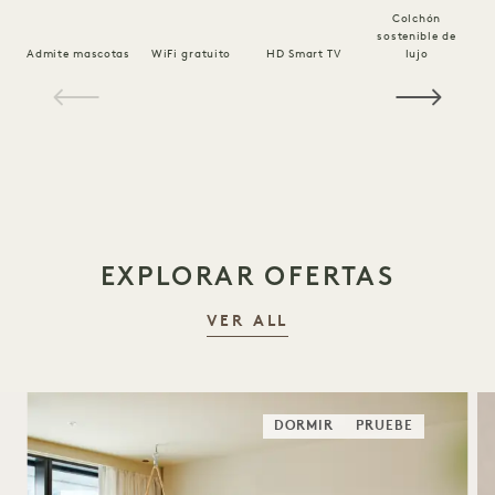
Colchón
sostenible de
Ro
Admite mascotas
WiFi gratuito
HD Smart TV
lujo
1 / 18
EXPLORAR OFERTAS
VER ALL
DORMIR
PRUEBE