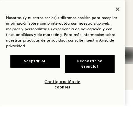
Nosotros (y nuestros socios) utilizamos cookies para recopilar
información sobre cómo interactúa con nuestro sitio web,
Cancelación / No
mejorar y personalizar su experiencia de navegación y con
presentación
fines analíticos y de marketing. Para más información sobre
nuestras prácticas de privacidad, consulte nuestro
Aviso de
privacidad
.
Información general
sobre reservas
Aceptar All
Rechazar no
esencial
Tarjetas de crédito
Configuración de
Llegada temprana /
cookies
Salida tardía
COMPROBAR DISPONIBILIDAD
Impuestos y tasas
Mascotas