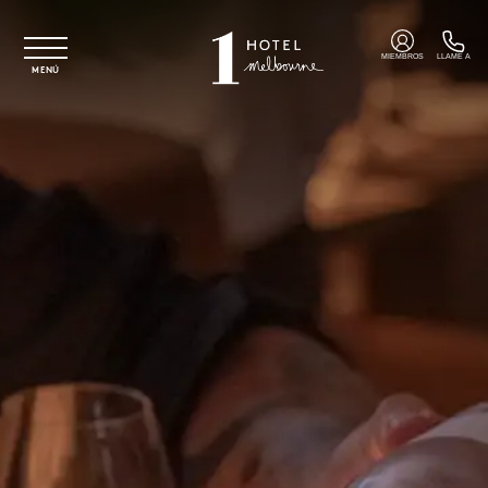
Ir al contenido principal
MIEMBROS
LLAME A
MENÚ