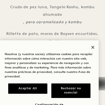
Crudo de pez luna, Tangelo Koshu, kombu
ahumado
, pera caramelizada y kombu
Rillette de pato, moras de Boysen encurtidas,
radicchio
, moras y ciruelas maduradas en roble
Nosotros (y nuestros socios) utilizamos cookies para recopilar
información sobre cómo interactúa con nuestro sitio web,
Tartaleta de «Cuvee Amphora» y mousse de
mejorar y personalizar su experiencia de navegación y con
fines analíticos y de marketing. Para más información sobre
café, «Cherry Chong»
nuestras prácticas de privacidad, consulte nuestro
Aviso de
Cerezas guisadas y café
privacidad
.
Jueves, 13 de agosto,
Aceptar All
Rechazar no
esencial
, de 18:30 a 20:30,
, 65 $ por persona
Configuración de