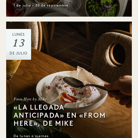
1 de julio - 30 de septiembre
LUNES
13
DE JULIO
From Here by Mike
«LA LLEGADA
ANTICIPADA» EN «FROM
HERE», DE MIKE
De lunes a viernes