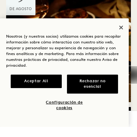
DE AGOSTO
Nosotros (y nuestros socios) utilizamos cookies para recopilar
información sobre cómo interactúa con nuestro sitio web,
mejorar y personalizar su experiencia de navegación y con
fines analíticos y de marketing. Para más información sobre
nuestras prácticas de privacidad, consulte nuestro
Aviso de
Desde aquí Por Mike
privacidad
.
BRUNCH DE FIN DE
SEMANA
Aceptar All
Rechazar no
esencial
Sábado y domingo
Configuración de
cookies
COMPROBAR DISPONIBILIDAD
DOMINGO
9