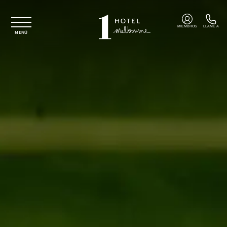
Ir al contenido principal
MIEMBROS
LLAME A
MENÚ