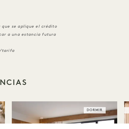
 que se aplique el crédito
icar a una estancia futura
/tarifa
ENCIAS
DORMIR