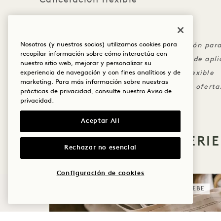
Cancelación flexible
LETRA PEQUEÑA
Nosotros (y nuestros socios) utilizamos cookies para
Los cargos deben aplicarse a la habitación para
recopilar información sobre cómo interactúa con
El crédito no es transferible y no se puede apl
nuestro sitio web, mejorar y personalizar su
Se aplica una política de cancelación flexible
experiencia de navegación y con fines analíticos y de
marketing. Para más información sobre nuestras
No se puede combinar con ninguna otra oferta
prácticas de privacidad, consulte nuestro
Aviso de
privacidad
.
Aceptar All
MÁS OFERTAS Y EXPERI
Rechazar no esencial
Configuración de cookies
DORMIR
PRUEBE