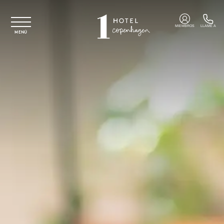
Ir al contenido principal
MIEMBROS
LLAME A
MENÚ