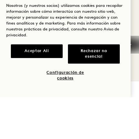
14
Nosotros (y nuestros socios) utilizamos cookies para recopilar
información sobre cómo interactúa con nuestro sitio web,
DE AGOSTO
mejorar y personalizar su experiencia de navegación y con
fines analíticos y de marketing. Para más información sobre
nuestras prácticas de privacidad, consulte nuestro
Aviso de
privacidad
.
Aceptar All
Rechazar no
esencial
PÆRE
«BAR TAKEOVER»:
AGOSTINO PERRONE
Configuración de
cookies
7 de agosto
COMPROBAR DISPONIBILIDAD
SÁBADO
15
DE AGOSTO