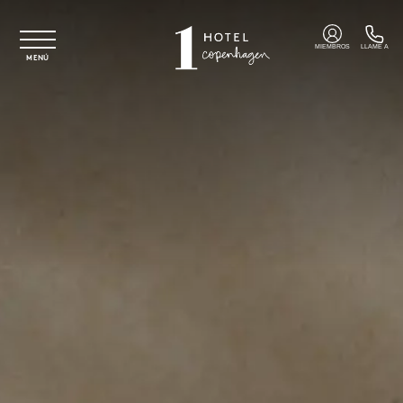
Ir al contenido principal
MIEMBROS
LLAME A
MENÚ