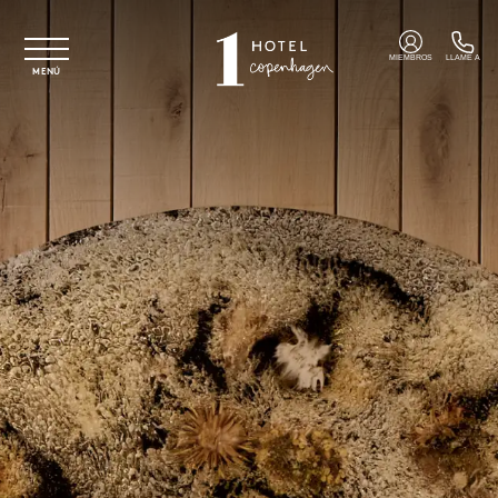
Ir al contenido principal
MIEMBROS
LLAME A
MENÚ