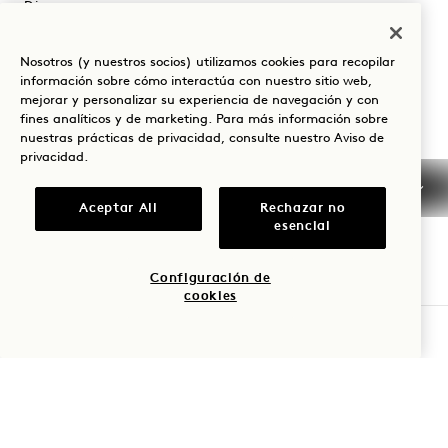
Dinamarca
Hotel:
Nosotros (y nuestros socios) utilizamos cookies para recopilar
+45 33 45 91 00
información sobre cómo interactúa con nuestro sitio web,
Reservas:
mejorar y personalizar su experiencia de navegación y con
fines analíticos y de marketing. Para más información sobre
+45 33 45 98 00
nuestras prácticas de privacidad, consulte nuestro
Aviso de
+1 855 212 0200
privacidad
.
Copenhagen
Contacto
Aceptar All
Rechazar no
Políticas
Prensa
esencial
Admite mascotas
Preguntas frecuentes
Accesibilidad
Configuración de
cookies
COMPROBAR DISPONIBILIDAD
1 Hotels