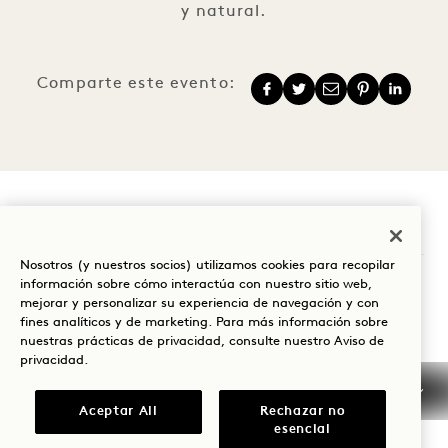
y natural.
Comparte este evento:
1 Hotel Brooklyn Bridge
Nosotros (y nuestros socios) utilizamos cookies para recopilar
60 Furman Street
información sobre cómo interactúa con nuestro sitio web,
mejorar y personalizar su experiencia de navegación y con
Brooklyn
,
NY
11201
fines analíticos y de marketing. Para más información sobre
Estados Unidos
nuestras prácticas de privacidad, consulte nuestro
Aviso de
privacidad
.
Hotel:
+1 347 696 2500
Aceptar All
Rechazar no
esencial
Reservas: