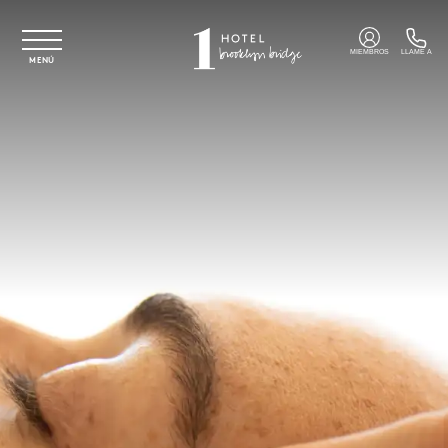
Ir al contenido principal
MIEMBROS
LLAME A
MENÚ