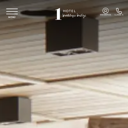
Ir al contenido principal
MIEMBROS
LLAME A
MENÚ