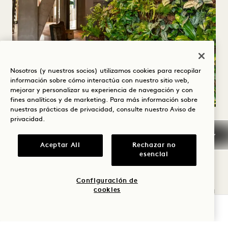
Nosotros (y nuestros socios) utilizamos cookies para recopilar
información sobre cómo interactúa con nuestro sitio web,
mejorar y personalizar su experiencia de navegación y con
fines analíticos y de marketing. Para más información sobre
nuestras prácticas de privacidad, consulte nuestro
Aviso de
privacidad
.
PROSPERIDAD
Aceptar All
Rechazar no
Crecer con conciencia y transparencia
esencial
1 Hotel Brooklyn Bridge Bridge es la prueba
Configuración de
cookies
viviente de que la hospitalidad de lujo, la vida
urbana y la sostenibilidad pueden existir en
COMPROBAR DISPONIBILIDAD
armonía. Años de recopilación de datos sobre