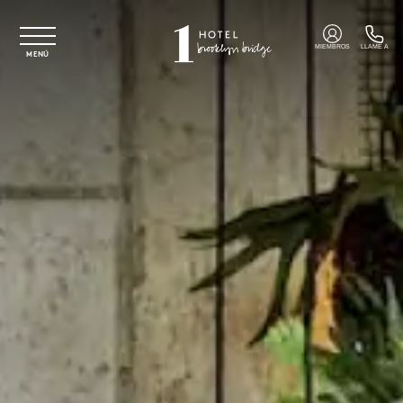
Ir al contenido principal
MIEMBROS
LLAME A
MENÚ