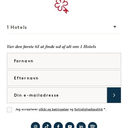
1 Hotels
Vores lokationer
Mission
Vær den første til at finde ud af alt om 1 Hotels
Vores historie
Bliv en del af vores
Fornavn
Bæredygtighed
team
The Field Guide
1 Homes
Efternavn
Tryk på
Udvikling
Køb Goodthings
Kontakt os
E-mail
Jeg accepterer
vilkår og betingelser
og
fortrolighedspolitik
*.
Enig