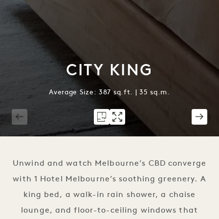
CITY KING
Average Size: 387 sq.ft. | 35 sq.m.
1 / 7
Unwind and watch Melbourne’s CBD converge
with 1 Hotel Melbourne’s soothing greenery. A
king bed, a walk-in rain shower, a chaise
lounge, and floor-to-ceiling windows that