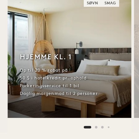
SØVN
SMAG
HJEMME KL. 1
Op til 20 % rabat på
50 $ i hotelkredit pr. ophold
Parkeringsservice til 1 bil
Daglig morgenmad til 2 personer
NaN / 11