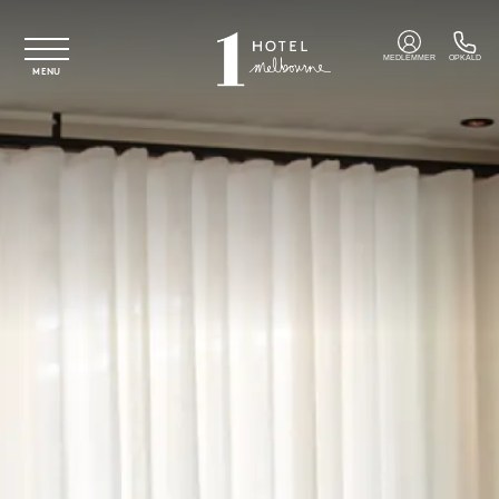
Spring til hovedindhold
MEDLEMMER
OPKALD
MENU