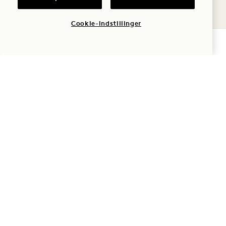
Kæledyr
Cookie-indstillinger
TJEK TILGÆNGELIGHED
Parkering
Rygning
Ofte stillede spørgsmål
1 Hotel Melbourne