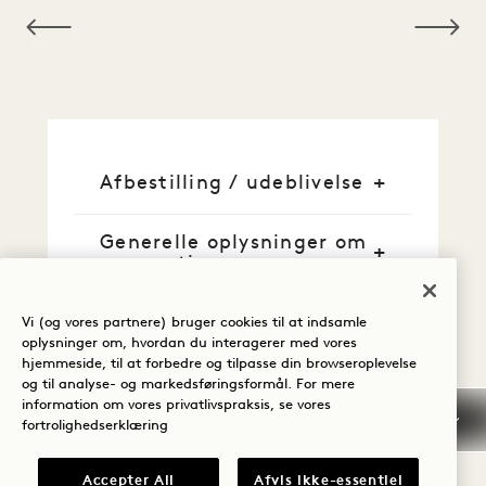
Afbestilling / udeblivelse
Generelle oplysninger om
reservation
Kreditkort
Vi (og vores partnere) bruger cookies til at indsamle
oplysninger om, hvordan du interagerer med vores
hjemmeside, til at forbedre og tilpasse din browseroplevelse
Tidlig ankomst / sen
og til analyse- og markedsføringsformål. For mere
afgang
information om vores privatlivspraksis, se vores
fortrolighedserklæring
Skatter og afgifter
Accepter All
Afvis ikke-essentiel