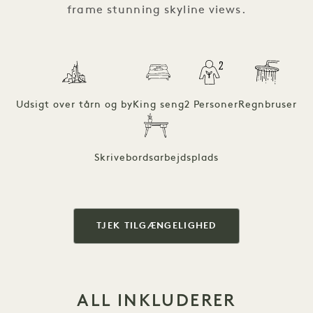
frame stunning skyline views.
Udsigt over tårn og by
King seng
2 Personer
Regnbruser
Skrivebordsarbejdsplads
TJEK TILGÆNGELIGHED
ALL INKLUDERER