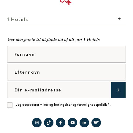
1 Hotels
Vores lokationer
Mission
Vær den første til at finde ud af alt om 1 Hotels
Vores historie
Bliv en del af vores
Fornavn
Bæredygtighed
team
The Field Guide
1 Homes
Efternavn
Tryk på
Udvikling
Køb Goodthings
Kontakt os
E-mail
Jeg accepterer
vilkår og betingelser
og
fortrolighedspolitik
*.
Enig
Besøg
Besøg
Besøg
Besøg
Besøg
Besøg