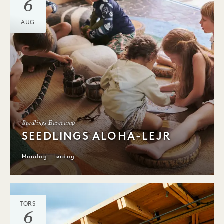
6
AUG
Seedlings Basecamp
SEEDLINGS ALOHA-LEJR
Mandag - lørdag
TORS
6