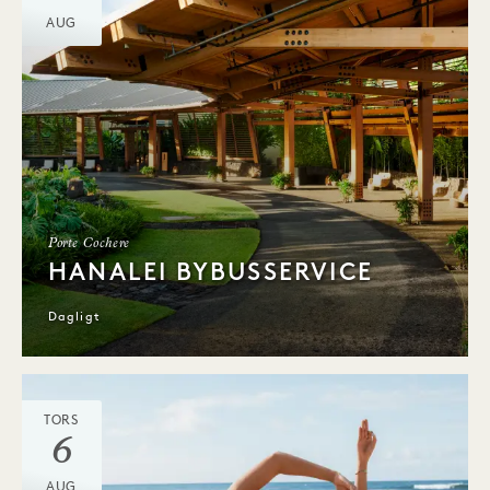
AUG
Porte Cochere
HANALEI BYBUSSERVICE
Dagligt
TORS
6
AUG