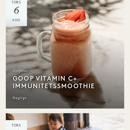
TORS
6
AUG
Neighbors
GOOP VITAMIN C+
IMMUNITETSSMOOTHIE
Dagligt
TORS