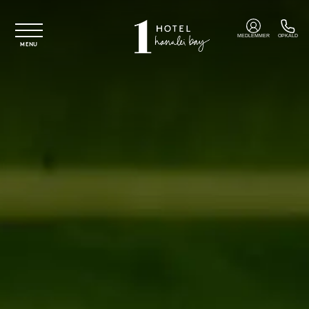
Spring til hovedindhold
MEDLEMMER
OPKALD
MENU