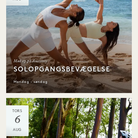
Mød op på Anatomy
SOLOPGANGSBEVÆGELSE
Mandag - søndag
TORS
6
AUG