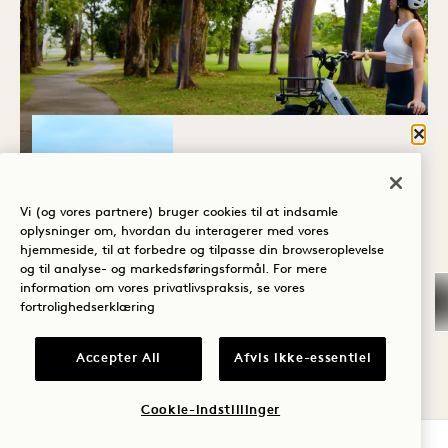
Luk
HVAD BRINGER
Porte Cochere
DIG TIL HANALEI
KŪPONO E-BIKE-TUR
BAY?
Vi (og vores partnere) bruger cookies til at indsamle
oplysninger om, hvordan du interagerer med vores
Søndag, tirsdag og torsdag
hjemmeside, til at forbedre og tilpasse din browseroplevelse
Velvære
og til analyse- og markedsføringsformål. For mere
information om vores privatlivspraksis, se vores
Golf
fortrolighedserklæring
Romantik
TORS
6
Accepter All
Afvis ikke-essentiel
Tid med
AUG
familien
Cookie-indstillinger
TJEK TILGÆNGELIGHED