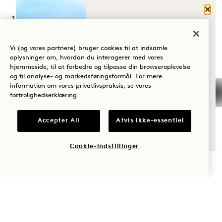
Luk
1 Hotel Hanalei Bay
HVAD BRINGER
DIG TIL HANALEI
5520 Ka Haku Rd
BAY?
Vi (og vores partnere) bruger cookies til at indsamle
oplysninger om, hvordan du interagerer med vores
Princeville, Kauaʻi
,
HI
96722
hjemmeside, til at forbedre og tilpasse din browseroplevelse
Velvære
De Forenede Stater
og til analyse- og markedsføringsformål. For mere
information om vores privatlivspraksis, se vores
Hotel:
Golf
fortrolighedserklæring
+1 808 826 9644
Romantik
Wellness-retreats:
Accepter All
Afvis ikke-essentiel
Tid med
+1 808 977 1237
familien
Cookie-indstillinger
Reservationer:
+1 833 623 2111
TJEK TILGÆNGELIGHED
Eventyr
Hanalei Bay
Kontakt os
Politikker
Ofte stillede
Kæledyrsvenlig
spørgsmål
Tilgængelighed
Bliv en del af vores