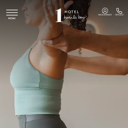
Spring til hovedindhold
MEDLEMMER
OPKALD
MENU