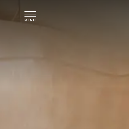
Spring til hovedindhold
MENU