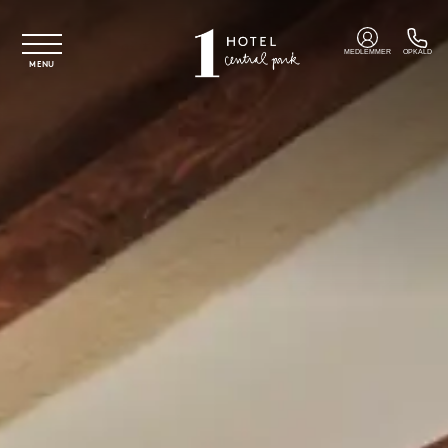
Spring til hovedindhold
MEDLEMMER
OPKALD
MENU