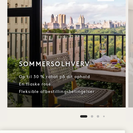
SOMMERSOLHVERV
Op til 30 % rabat på dit ophold
En flaske rosé
Fleksible afbestillingsbetingelser
NaN / 12