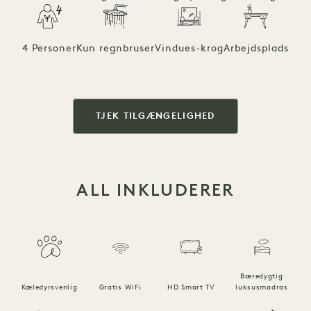
4 Personer
Kun regnbruser
Vindues-krog
Arbejdsplads
TJEK TILGÆNGELIGHED
ALL INKLUDERER
Bæredygtig
Kæledyrsvenlig
Gratis WiFi
HD Smart TV
luksusmadras