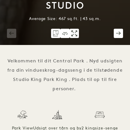
STUDIO
Average Size: 467 sq.ft. | 43 sq.m.
1 / 3
Velkommen til dit Central Park . Nyd udsigten
fra din vindueskrog-dagsseng i de tilstødende
Studio King Park King . Plads til op til fire
personer.
Park View
Udsigt over tårn og by
2 kingsize-senge