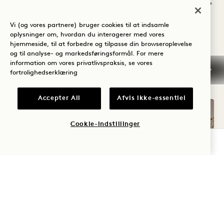
Vi (og vores partnere) bruger cookies til at indsamle
oplysninger om, hvordan du interagerer med vores
hjemmeside, til at forbedre og tilpasse din browseroplevelse
ANDRE VÆRELSER, DU MÅSKE
og til analyse- og markedsføringsformål. For mere
KAN LIDE
information om vores privatlivspraksis, se vores
fortrolighedserklæring
Accepter All
Afvis ikke-essentiel
Cookie-indstillinger
TJEK TILGÆNGELIGHED