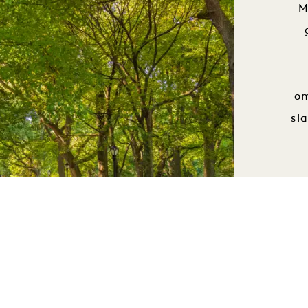
M
om
sl