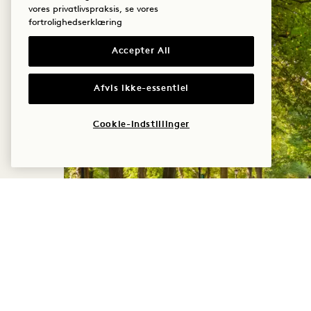
vores privatlivspraksis, se vores
fortrolighedserklæring
Accepter All
Afvis ikke-essentiel
Cookie-indstillinger