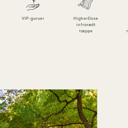
VIP-guruer
HigherDose
infrarødt
tæppe