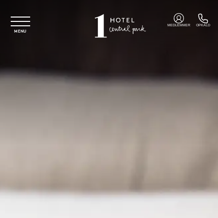
Spring til hovedindhold
MEDLEMMER
OPKALD
MENU